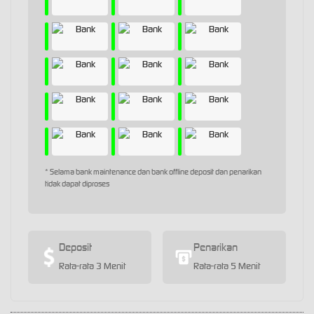
* Selama bank maintenance dan bank offline deposit dan penarikan
tidak dapat diproses
Deposit
Penarikan
Rata-rata 3 Menit
Rata-rata 5 Menit