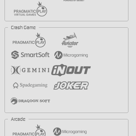
Crash Game
Arcade