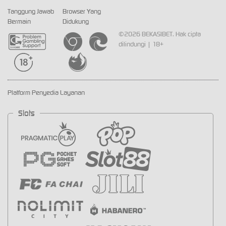
Tanggung Jawab
Browser Yang
Bermain
Didukung
©2026 BEKASIBET. Hak cipta
dilindungi | 18+
Platform Penyedia Layanan
Slots