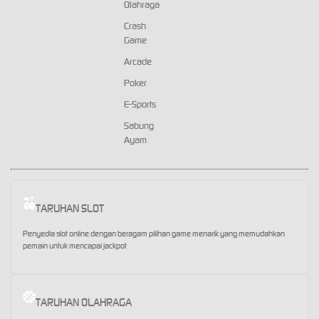
Olahraga
Crash
Game
Arcade
Poker
E-Sports
Sabung
Ayam
TARUHAN SLOT
Penyedia slot online dengan beragam pilihan game menarik yang memudahkan
pemain untuk mencapai jackpot
TARUHAN OLAHRAGA