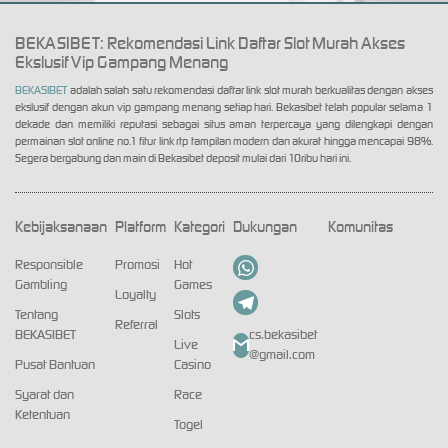
BEKASIBET: Rekomendasi Link Daftar Slot Murah Akses
Ekslusif Vip Gampang Menang
BEKASIBET
adalah salah satu rekomendasi daftar link slot murah berkualitas dengan akses
ekslusif dengan akun vip gampang menang setiap hari. Bekasibet telah popular selama 1
dekade dan memiliki reputasi sebagai situs aman terpercaya yang dilengkapi dengan
permainan slot online no.1 fitur link rtp tampilan modern dan akurat hingga mencapai 98%.
Segera bergabung dan main di Bekasibet deposit mulai dari 10ribu hari ini.
Kebijaksanaan
Platform
Kategori
Dukungan
Komunitas
Responsible
Promosi
Hot
Gambling
Games
Loyalty
Tentang
Slots
Referral
BEKASIBET
cs.bekasibet
Live
@gmail.com
Pusat Bantuan
Casino
Syarat dan
Race
Ketentuan
Togel