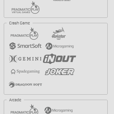
Crash Game
Arcade