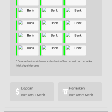
* Selama bank maintenance dan bank offline deposit dan penarikan
tidak dapat diproses
Deposit
Penarikan
Rata-rata 3 Menit
Rata-rata 5 Menit